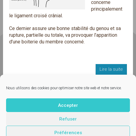
concerne
principalement
le ligament croisé crânial.
Ce dernier assure une bonne stabilité du genou et sa
rupture, partielle ou totale, va provoquer l’apparition
d’une boiterie du membre concerné.
Lire la suite
1
...
4
5
6
7
...
10
Nous utilisons des cookies pour optimiser notre site web et notre service.
Accepter
Contactez-nous
© Vetup - logiciel vétérinaire
Refuser
Mentions légales
Préférences