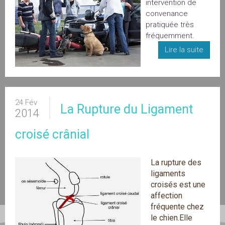
intervention de
convenance
pratiquée très
fréquemment.
Lire la suite
24 Fév
La Rupture du Ligament
2014
croisé crânial
La rupture des
ligaments
croisés est une
affection
fréquente chez
le chien.Elle