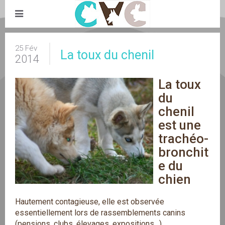
25 Fév
La toux du chenil
2014
La toux 
du 
chenil 
est une 
trachéo-
bronchit
e du 
chien
Hautement contagieuse, elle est observée
essentiellement lors de rassemblements canins
(pensions, clubs, élevages, expositions…).