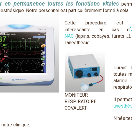
er en permanence toutes les fonctions vitales
perme
nesthésique. Notre personnel est particulièrement formé à cela.
Cette procédure est par
‘
intéressante en cas d
NAC
(lapins, cobayes, furets …),
l’anesthésie.
Durant 
toutes m
alarme 
respirato
MONITEUR
Il perme
RESPIRATOIRE
anesthés
COVALERT
N’hésit
 notre clinique.