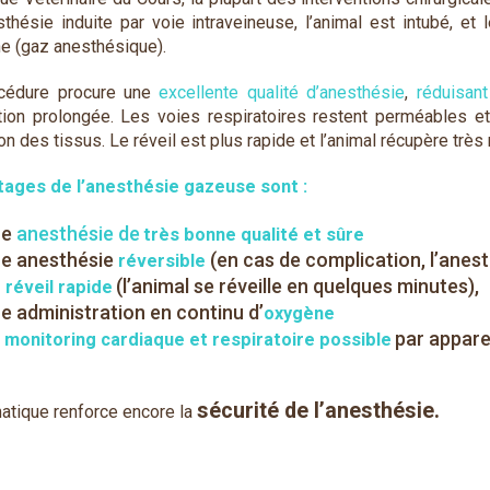
sthésie induite par voie intraveineuse, l’animal est intubé, et 
ne (gaz anesthésique).
océdure procure une
excellente qualité d’anesthésie
,
réduisant
ntion prolongée. Les voies respiratoires restent perméables e
n des tissus. Le réveil est plus rapide et l’animal récupère trè
tages de l’anesthésie gazeuse sont :
ne
anesthésie de
très bonne qualité et sûre
e anesthésie
(en cas de complication, l’anest
réversible
n
(l’animal se réveille en quelques minutes),
réveil rapide
e administration en continu d’
oxygène
n
par apparei
monitoring cardiaque et respiratoire
possible
sécurité de l’anesthésie.
atique renforce encore la