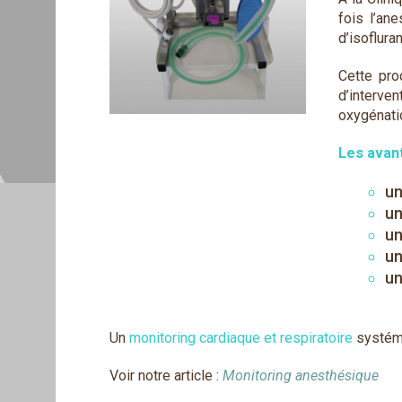
fois l’ane
d’isoflura
Cette pr
d’interve
oxygénatio
Les avan
u
un
u
un
u
Un
monitoring cardiaque et respiratoire
systém
Voir notre article :
Monitoring anesthésique