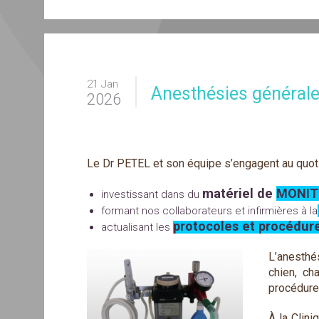
21 Jan
Anesthésies général
2026
Le Dr PETEL et son équipe s’engagent au quo
matériel de
MONIT
investissant dans du
formant nos collaborateurs et infirmières à la
protocoles et procédur
actualisant les
L’anesthé
chien, ch
procédure
À la Clini