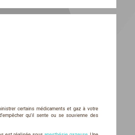
inistrer certains médicaments et gaz à votre
 d’empêcher qu’il sente ou se souvienne des
ales est réalisée sous
anesthésie gazeuse
. Une