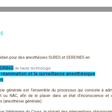
es
tidien pour des anesthésies SURES et SEREINES en
ORING
de haute technologie.
réanimation et la surveillance anesthésique
es
sie générale est l’ensemble du processus qui consiste à adm
at ou NAC, afin de le placer dans un état d’inconscience et
s (anesthésie générale).
que Vétérinaire du Cours, la plupart des interventions chirurgic