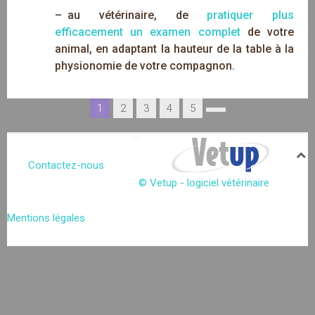
–
au vétérinaire, de
pratiquer plus
efficacement un examen complet
de votre
animal, en adaptant la hauteur de la table à la
physionomie de votre compagnon.
1
2
3
4
5
Contactez-nous
© Vetup - logiciel vétérinaire
Mentions légales