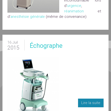
incontournable lors
d’
urgence
,
réanimation
et
d’
anesthésie générale
(même de convenance)
16 Juil
Échographe
2015
Lire la suite