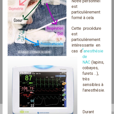
Notre personnel
est
particulièrement
formé à cela.
Cette procédure
est
particulièrement
intéressante en
‘
cas d
anesthésie
de
NAC
(lapins,
cobayes,
furets …),
très
sensibles à
l’anesthésie.
Durant