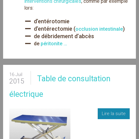
interventions chirurgicales
, comme par exemple
lors:
–
d’entérotomie
–
d’entérectomie (
)
occlusion intestinale
–
de débridement d’abcès
–
de
péritonite …
16 Juil
Table de consultation
2015
électrique
Lire la suite