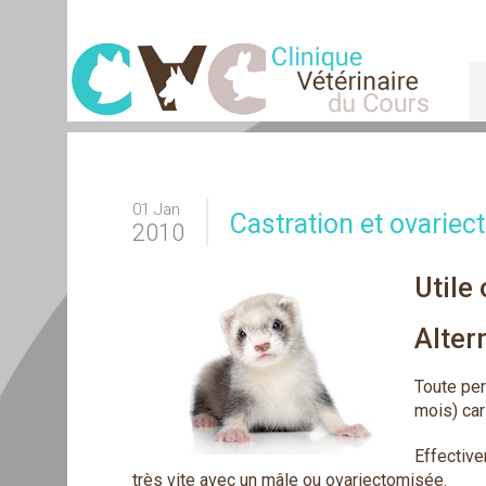
01 Jan
Castration et ovariec
2010
Utile 
Alter
Toute per
mois) car
Effectiv
très vite avec un mâle ou ovariectomisée.