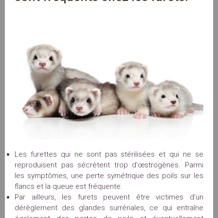
Les furettes qui ne sont pas stérilisées et qui ne se
reproduisent pas sécrètent trop d’œstrogènes. Parmi
les symptômes, une perte symétrique des poils sur les
flancs et la queue est fréquente.
Par ailleurs, les furets peuvent être victimes d’un
dérèglement des glandes surrénales, ce qui entraîne