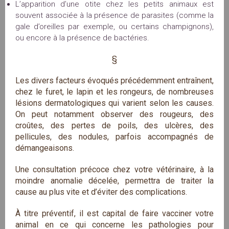
L’apparition d’une otite chez les petits animaux est
souvent associée à la présence de parasites (comme la
gale d’oreilles par exemple, ou certains champignons),
ou encore à la présence de bactéries.
§
Les divers facteurs évoqués précédemment entraînent,
chez le furet, le lapin et les rongeurs, de nombreuses
lésions dermatologiques qui varient selon les causes.
On peut notamment observer des rougeurs, des
croûtes, des pertes de poils, des ulcères, des
pellicules, des nodules, parfois accompagnés de
démangeaisons.
Une consultation précoce chez votre vétérinaire, à la
moindre anomalie décelée, permettra de traiter la
cause au plus vite et d’éviter des complications.
À titre préventif, il est capital de faire vacciner votre
animal en ce qui concerne les pathologies pour