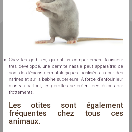
Chez les gerbilles, qui ont un comportement fouisseur
très développé, une dermite nasale peut apparaître: ce
sont des lésions dermatologiques localisées autour des
narines et sur la babine supérieure. A force d’enfouir leur
museau partout, les gerbilles se créent des lésions par
frottements.
Les otites sont également 
fréquentes chez tous ces 
animaux.