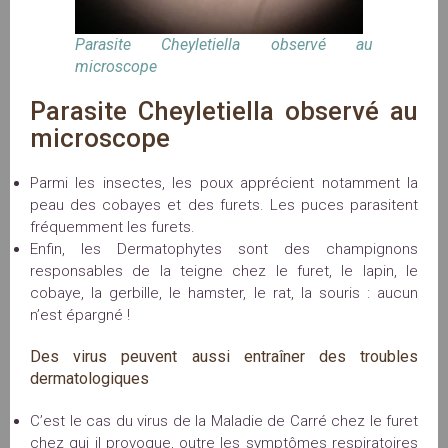
Parasite Cheyletiella observé au
microscope
Parasite Cheyletiella observé au 
microscope
Parmi les insectes, les poux apprécient notamment la
peau des cobayes et des furets. Les puces parasitent
fréquemment les furets.
Enfin, les Dermatophytes sont des champignons
responsables de la teigne chez le furet, le lapin, le
cobaye, la gerbille, le hamster, le rat, la souris : aucun
n’est épargné !
Des virus peuvent aussi entraîner des troubles
dermatologiques
C’est le cas du virus de la Maladie de Carré chez le furet
chez qui il provoque, outre les symptômes respiratoires