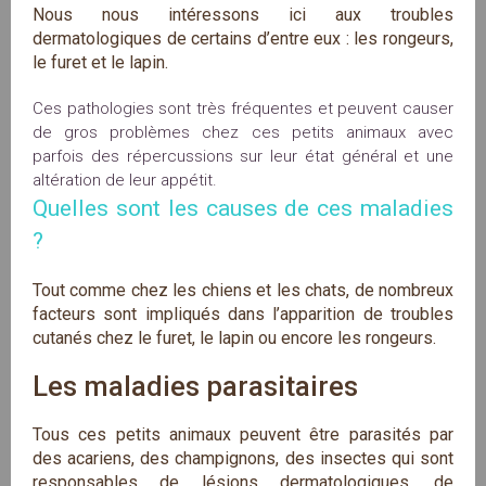
Nous nous intéressons ici aux troubles
dermatologiques de certains d’entre eux : les rongeurs,
le furet et le lapin.
Ces pathologies sont très fréquentes et peuvent causer
de gros problèmes chez ces petits animaux avec
parfois des répercussions sur leur état général et une
altération de leur appétit.
Quelles sont les causes de ces maladies 
?
Tout comme chez les chiens et les chats, de nombreux
facteurs sont impliqués dans l’apparition de troubles
cutanés chez le furet, le lapin ou encore les rongeurs.
Les maladies parasitaires
Tous ces petits animaux peuvent être parasités par
des acariens, des champignons, des insectes qui sont
responsables de lésions dermatologiques, de