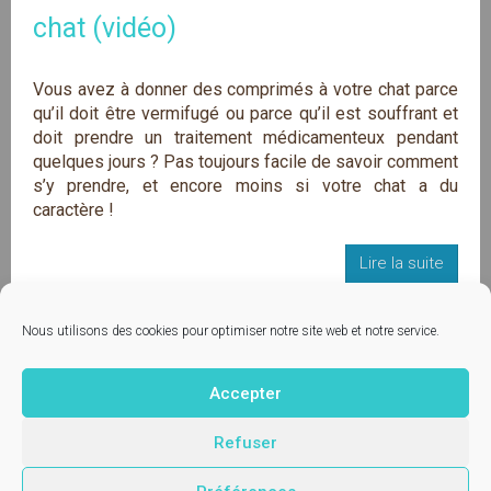
chat (vidéo)
Vous avez à donner des comprimés à votre chat parce
qu’il doit être vermifugé ou parce qu’il est souffrant et
doit prendre un traitement médicamenteux pendant
quelques jours ? Pas toujours facile de savoir comment
s’y prendre, et encore moins si votre chat a du
caractère !
Lire la suite
1
...
3
4
5
6
...
11
Nous utilisons des cookies pour optimiser notre site web et notre service.
Accepter
Contactez-nous
© Vetup - logiciel vétérinaire
Refuser