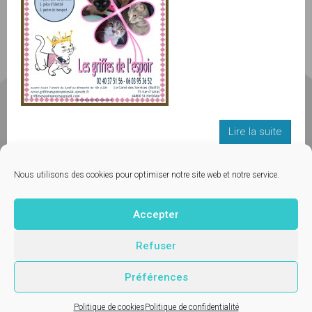
Lire la suite
1
...
8
9
10
11
Nous utilisons des cookies pour optimiser notre site web et notre service.
Accepter
Contactez-nous
© Vetup - logiciel vétérinaire
Refuser
Mentions légales
Préférences
Politique de cookies
Politique de confidentialité