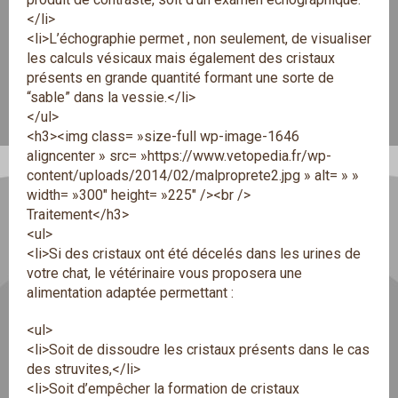
</li>
<li>L’échographie permet , non seulement, de visualiser
les calculs vésicaux mais également des cristaux
présents en grande quantité formant une sorte de
“sable” dans la vessie.</li>
</ul>
<h3><img class= »size-full wp-image-1646
aligncenter » src= »https://www.vetopedia.fr/wp-
content/uploads/2014/02/malproprete2.jpg » alt= » »
width= »300″ height= »225″ /><br />
Traitement</h3>
<ul>
<li>Si des cristaux ont été décelés dans les urines de
votre chat, le vétérinaire vous proposera une
alimentation adaptée permettant :
<ul>
<li>Soit de dissoudre les cristaux présents dans le cas
des struvites,</li>
<li>Soit d’empêcher la formation de cristaux