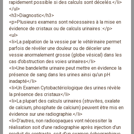
rapidement possible si des calculs sont décelés.</li>
</ul>
<h3>Diagnostic</h3>
<p>Plusieurs examens sont nécessaires à la mise en
évidence de cristaux ou de calculs urinaires :</p>
<ul>
<li>La palpation de la vessie par le vétérinaire permet
parfois de révéler une douleur ou de déceler une
vessie anormalement grosse (globe vésical) dans les
cas d’obstruction des voies urinaires</li>
<li>Une bandelette urinaire peut mettre en évidence la
présence de sang dans les urines ainsi qu’un pH
inadapté</li>
<li>Un Examen Cytobactériologique des urines révèle
la présence des cristaux</li>
<li>La plupart des calculs urinaires (struvites, oxalate
de calcium, phosphate de calcium) peuvent être mis en
évidence sur une radiographie.</li>
<li>D’autres, non radioopaques vont nécessiter la
réalisation soit d’une radiographie après injection d’un
produit de contraste, soit d’un examen échographique.