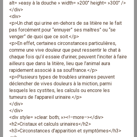
alt= »easy à la douche » width= »200″ height= »300″ />
</div>
<div>
<p>Un chat qui urine en-dehors de sa litière ne le fait
pas forcément pour “ennuyer” ses maîtres” ou “se
venger” de quoi que ce soit.</p>
<p>En effet, certaines circonstances particulières,
comme une vive douleur que peut ressentir le chat à
chaque fois qu’il essaie d’uriner, peuvent l’inciter à faire
ailleurs que dans la litière, lieu que l’animal aura
rapidement associé à sa souffrance.</p>
<p>Plusieurs types de troubles urinaires peuvent
déclencher de vives douleurs à la miction, parmi
lesquels les cystites, les calculs ou encore les
tumeurs de l’appareil urinaire.</p>
</div>
</div>
<div style= »clear: both; »><!–more–></div>
<h2>Cristaux et calculs urinaires</h2>
<h3>Circonstances d’apparition et symptômes</h3>