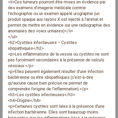
<li>Ces tumeurs pourront être mises en évidence par
des examens d’imagerie médicale comme
l’échographie ou un examen appelé urographie (un
produit opaque aux rayons X est injecté à l’animal et
permet de mettre en évidence sur une radiographie des
anomalies des voies urinaires)</li>
</ul>
<h2>Cystites infectieuses – Cystites
idiopathiques</h2>
<p>Les inflammations de la vessie ou cystites ne sont
pas forcément secondaires à la présence de calculs
vésicaux.</p>
<p>Elles peuvent également résulter d’une infection
bactérienne ou être idiopathiques (c’est-à-dire
qu’aucune cause bien précise ne permet de
comprendre l’origine de l’inflammation).</p>
<h3>Les cystites infectieuses</h3>
<h4>Origine</h4>
<p>Certaines cystites sont liées à la présence d’une
infection bactérienne. Elles sont beaucoup moins
fréquentes que les inflammations liées à la présence