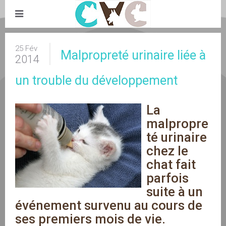
25 Fév
Malpropreté urinaire liée à
2014
un trouble du développement
La 
malpropre
té urinaire 
chez le 
chat fait 
parfois 
suite à un 
événement survenu au cours de 
ses premiers mois de vie.