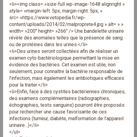
<li><img class= »size-full wp-image-1648 alignright »
style= »margin-left: 5px; margin-right: 5px; »
src= »https://www.vetopedia.fr/wp-
content/uploads/2014/02/malproprete4.jpg » alt= » »
width= »200″ height= »266″ /> Une bandelette urinaire
révèle des anomalies telles que la présence de sang
ou de protéines dans les urines.</li>
<li>Des urines seront collectées afin de réaliser un
examen cyto-bactériologique permettant la mise en
évidence des bactéries. Cet examen est utile, non
seulement, pour connaître la bactérie responsable de
l’infection, mais également les antibiotiques efficaces
pour la traiter.</li>
<li>Enfin, face à des cystites bactériennes chroniques,
des examens complémentaires (radiographies,
échographies, tests sanguins) pourront être proposés
pour rechercher une cause favorisante de ces
infections (tumeur, diabète, malformation de l’appareil
urinaire…)</li>
</ul>