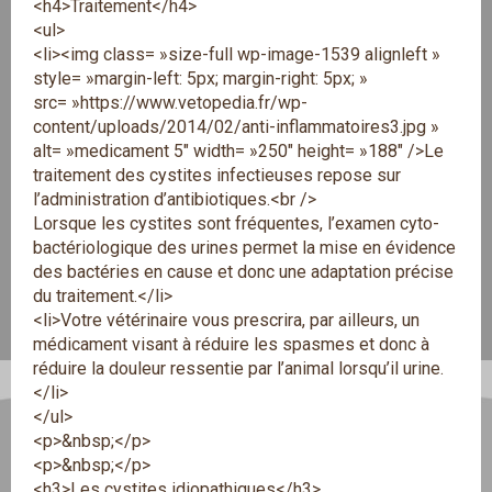
<h4>Traitement</h4>
<ul>
<li><img class= »size-full wp-image-1539 alignleft »
style= »margin-left: 5px; margin-right: 5px; »
src= »https://www.vetopedia.fr/wp-
content/uploads/2014/02/anti-inflammatoires3.jpg »
alt= »medicament 5″ width= »250″ height= »188″ />Le
traitement des cystites infectieuses repose sur
l’administration d’antibiotiques.<br />
Lorsque les cystites sont fréquentes, l’examen cyto-
bactériologique des urines permet la mise en évidence
des bactéries en cause et donc une adaptation précise
du traitement.</li>
<li>Votre vétérinaire vous prescrira, par ailleurs, un
médicament visant à réduire les spasmes et donc à
réduire la douleur ressentie par l’animal lorsqu’il urine.
</li>
</ul>
<p>&nbsp;</p>
<p>&nbsp;</p>
<h3>Les cystites idiopathiques</h3>