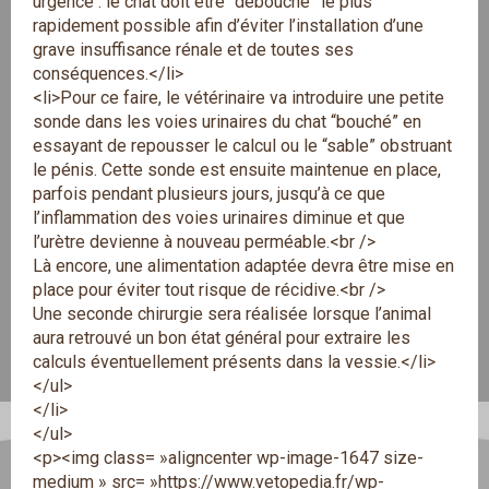
urgence : le chat doit être “débouché” le plus
rapidement possible afin d’éviter l’installation d’une
grave insuffisance rénale et de toutes ses
conséquences.</li>
<li>Pour ce faire, le vétérinaire va introduire une petite
sonde dans les voies urinaires du chat “bouché” en
essayant de repousser le calcul ou le “sable” obstruant
le pénis. Cette sonde est ensuite maintenue en place,
parfois pendant plusieurs jours, jusqu’à ce que
l’inflammation des voies urinaires diminue et que
l’urètre devienne à nouveau perméable.<br />
Là encore, une alimentation adaptée devra être mise en
place pour éviter tout risque de récidive.<br />
Une seconde chirurgie sera réalisée lorsque l’animal
aura retrouvé un bon état général pour extraire les
calculs éventuellement présents dans la vessie.</li>
</ul>
</li>
</ul>
<p><img class= »aligncenter wp-image-1647 size-
medium » src= »https://www.vetopedia.fr/wp-