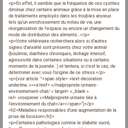
<p>En effet, il semble que la fréquence de ces cystites
diminue chez certains animaux grâce à la mise en place
de traitements employés dans les troubles anxieux
tels qu’un enrichissement du milieu de vie, une
réorganisation de l’espace ou encore un changement du
mode de distribution des aliments…</p>
<p>Votre vétérinaire recherchera alors si d’autres
signes d’anxiété sont présents chez votre animal
(boulimie, diarrhées chroniques, léchage intensif,
agressivité dans certaines situations ou à certains
moments de la journée…) et tentera, si c’est le cas, de
déterminer avec vous l’origine de ce stress.</p>
<p>(voir article :”<span style= »text-decoration:
underline; »><a href= »/malproprete-urinaire-
environnement-chat/ » target= »_blank »
rel= »noopener »>Malpropreté urinaire liée à
l’environnement du chat</a></span>”)</p>
<h2>Maladies responsables d’une augmentation de la
prise de boisson</h2>
<p>Certaines pathologies comme le diabète sucré,