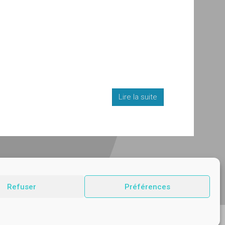
Lire la suite
Refuser
Préférences
© Vetup - logiciel vétérinaire