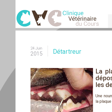
24 Juin
Détartreur
2015
La pl
dépos
les d
Une nourr
la plaque 