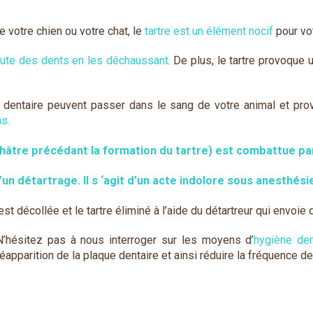
 votre chien ou votre chat, le
tartre est un élément nocif
pour vot
ute des dents en les déchaussant.
De plus, le tartre provoque u
e dentaire peuvent passer dans le sang de votre animal et pro
ns.
châtre précédant la formation du tartre) est combattue p
d’un détartrage. Il s ‘agit d’un acte indolore sous anesthési
t décollée et le tartre éliminé à l’aide du détartreur qui envoie 
N’hésitez pas à nous interroger sur les moyens d’
hygiène den
réapparition de la plaque dentaire et ainsi réduire la fréquence d