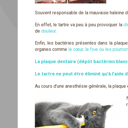
Souvent responsable de la mauvaise haleine de
En effet, le tartre va peu à peu provoquer la
ch
de
douleur
.
Enfin, les bactéries présentes dans la plaqu
organes comme
le cœur, le foie ou les poumo
La plaque dentaire (dépôt bactérien blan
Le tartre ne peut être éliminé qu’à l’aide 
Au cours d’une anesthésie générale, la plaque es