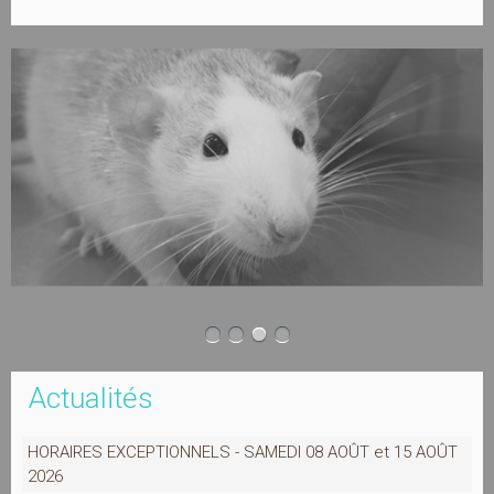
 Actualités
HORAIRES EXCEPTIONNELS - SAMEDI 08 AOÛT et 15 AOÛT
2026